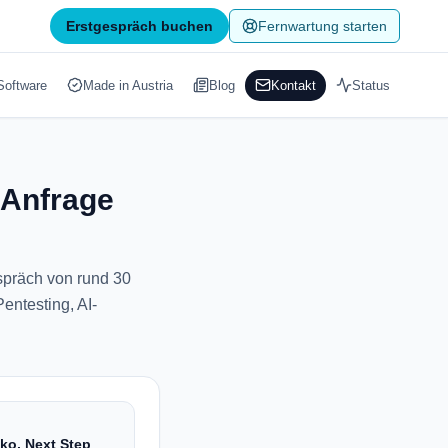
Erstgespräch buchen
Fernwartung starten
Software
Made in Austria
Blog
Kontakt
Status
-Anfrage
spräch von rund 30
entesting, AI-
iko, Next Step