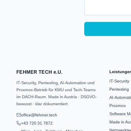
Leistunge
FEHMER TECH e.U.
IT-Security
IT-Security, Pentesting, AI-Automation und
Pentesting
Proxmox-Betrieb für KMU und Tech-Teams
im DACH-Raum. Made in Austria · DSGVO-
AI-Automat
bewusst · klar dokumentiert.
Proxmox
Software Ma
office@fehmer.tech
Made in Aus
+43 720 31 7872
Netzwerkte