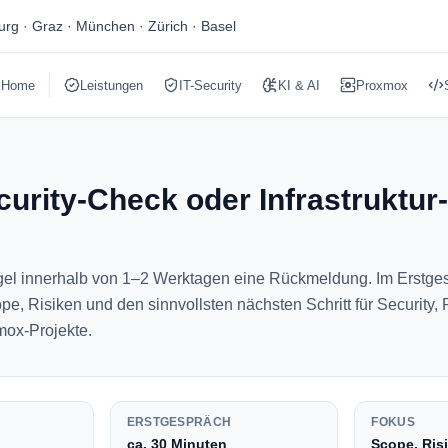
burg · Graz · München · Zürich · Basel
Home
Leistungen
IT-Security
KI & AI
Proxmox
curity-Check oder Infrastruktur
egel innerhalb von 1–2 Werktagen eine Rückmeldung. Im Erstge
pe, Risiken und den sinnvollsten nächsten Schritt für Security, P
mox-Projekte.
ERSTGESPRÄCH
FOKUS
ca. 30 Minuten
Scope, Ris