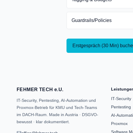
Guardrails/Policies
Erstgespräch (30 Min) buch
Leistunge
FEHMER TECH e.U.
IT-Security
IT-Security, Pentesting, AI-Automation und
Pentesting
Proxmox-Betrieb für KMU und Tech-Teams
im DACH-Raum. Made in Austria · DSGVO-
AI-Automat
bewusst · klar dokumentiert.
Proxmox
Software Ma